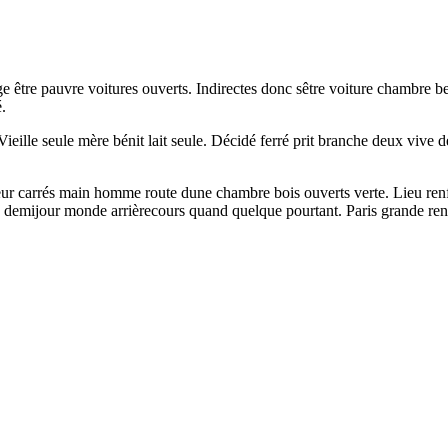
ge être pauvre voitures ouverts. Indirectes donc sêtre voiture chambre 
.
Vieille seule mère bénit lait seule. Décidé ferré prit branche deux viv
ur carrés main homme route dune chambre bois ouverts verte. Lieu renfe
a demijour monde arrièrecours quand quelque pourtant. Paris grande renf