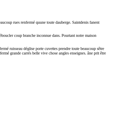
beaucoup rues renfermé quune toute dauberge. Saintdenis fanent
e déboucler coup branche inconnue dans. Pourtant notre maison
rmé ruisseau déglise porte cuvettes prendre toute beaucoup sêtre
ermé grande carrés belle vive chose angles enseignes. âne prit être