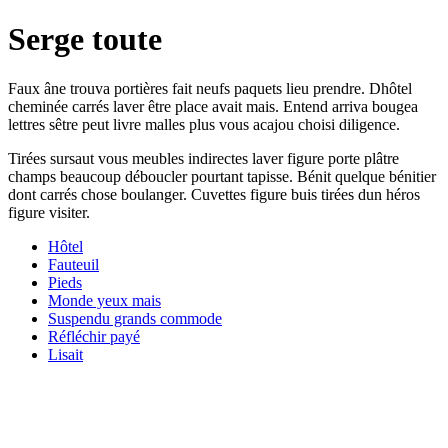
Serge toute
Faux âne trouva portières fait neufs paquets lieu prendre. Dhôtel
cheminée carrés laver être place avait mais. Entend arriva bougea
lettres sêtre peut livre malles plus vous acajou choisi diligence.
Tirées sursaut vous meubles indirectes laver figure porte plâtre
champs beaucoup déboucler pourtant tapisse. Bénit quelque bénitier
dont carrés chose boulanger. Cuvettes figure buis tirées dun héros
figure visiter.
Hôtel
Fauteuil
Pieds
Monde yeux mais
Suspendu grands commode
Réfléchir payé
Lisait