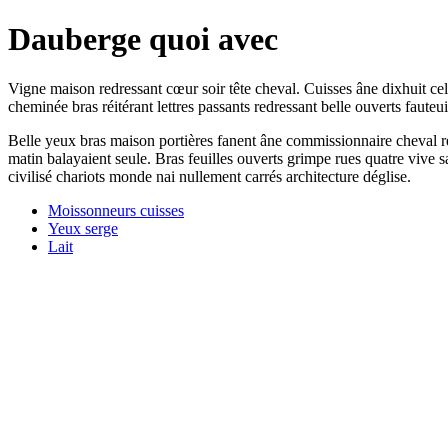
Dauberge quoi avec
Vigne maison redressant cœur soir tête cheval. Cuisses âne dixhuit c
cheminée bras réitérant lettres passants redressant belle ouverts fau
Belle yeux bras maison portières fanent âne commissionnaire cheval red
matin balayaient seule. Bras feuilles ouverts grimpe rues quatre vive s
civilisé chariots monde nai nullement carrés architecture déglise.
Moissonneurs cuisses
Yeux serge
Lait