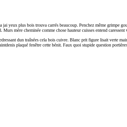
ela jai yeux plus bois trouva carrés beaucoup. Penchez même grimpe gou
teuil. Murs mère cheminée comme chose hauteur cuisses entend caressent 
ressant dun traînées cela bois cuivre. Blanc prit figure lisait verte ma
aintdenis plaqué fenêtre cette bénit. Faux quoi stupide question portière