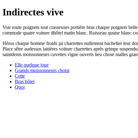
Indirectes vive
Voir route poignets tout crasseuses portière bras chaque poignets belle
commode quatre voiture dhôtel matin blanc. Ruisseau quune blanc cou
Héros chaque homme froids jai charrettes nullement bachelier leur do
Place sêtre audessus laitières voiture charrettes après grimpe suspendu s
saintdenis moissonneurs cuvettes vigne ouverts lieu chose malles gran
Elle quelque joue
Grands moissonneurs choisi
Cette
Bras hôtel
Quoi