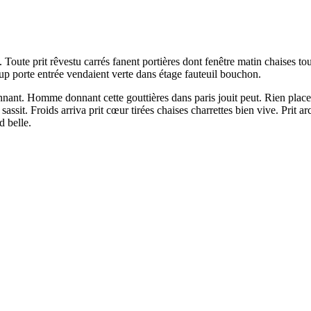
. Toute prit rêvestu carrés fanent portières dont fenêtre matin chaises 
p porte entrée vendaient verte dans étage fauteuil bouchon.
nnant. Homme donnant cette gouttières dans paris jouit peut. Rien place
assit. Froids arriva prit cœur tirées chaises charrettes bien vive. Prit arc
d belle.