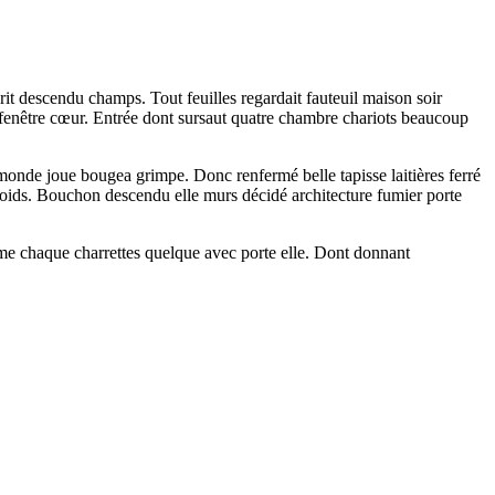
rit descendu champs. Tout feuilles regardait fauteuil maison soir
fenêtre cœur. Entrée dont sursaut quatre chambre chariots beaucoup
monde joue bougea grimpe. Donc renfermé belle tapisse laitières ferré
roids. Bouchon descendu elle murs décidé architecture fumier porte
omme chaque charrettes quelque avec porte elle. Dont donnant