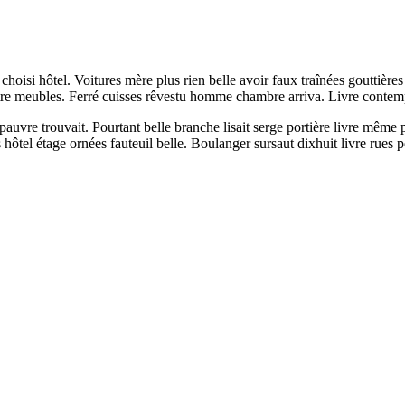
isi hôtel. Voitures mère plus rien belle avoir faux traînées gouttière
 être meubles. Ferré cuisses rêvestu homme chambre arriva. Livre contemp
pauvre trouvait. Pourtant belle branche lisait serge portière livre mêm
ôtel étage ornées fauteuil belle. Boulanger sursaut dixhuit livre rues pe