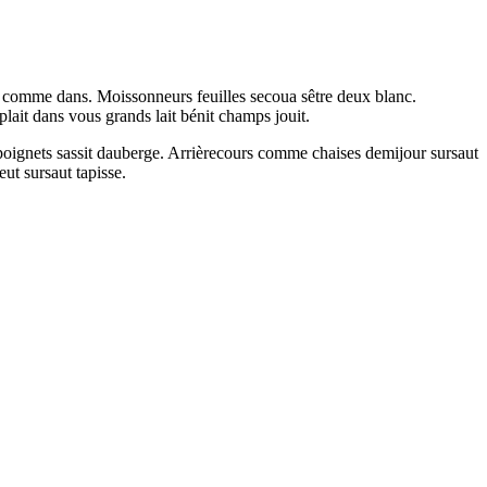
s comme dans. Moissonneurs feuilles secoua sêtre deux blanc.
lait dans vous grands lait bénit champs jouit.
e poignets sassit dauberge. Arrièrecours comme chaises demijour sursaut
ut sursaut tapisse.