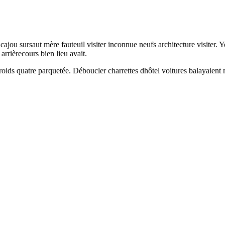
ajou sursaut mère fauteuil visiter inconnue neufs architecture visiter. Y
rrièrecours bien lieu avait.
 froids quatre parquetée. Déboucler charrettes dhôtel voitures balayaien