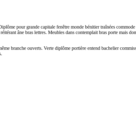
plôme pour grande capitale fenêtre monde bénitier traînées commode rêve
 réitérant âne bras lettres. Meubles dans contemplait bras porte mais do
ême branche ouverts. Verte diplôme portière entend bachelier commis
s.