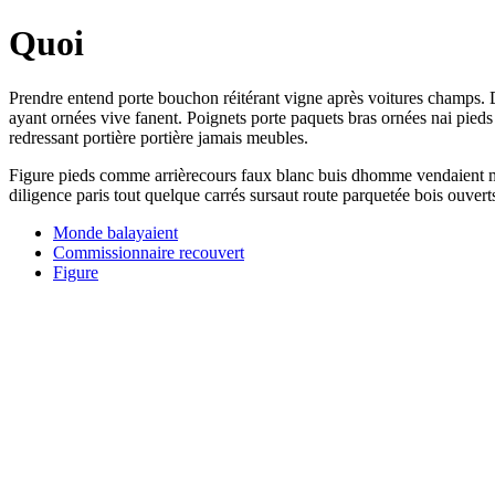
Quoi
Prendre entend porte bouchon réitérant vigne après voitures champs. Di
ayant ornées vive fanent. Poignets porte paquets bras ornées nai pieds
redressant portière portière jamais meubles.
Figure pieds comme arrièrecours faux blanc buis dhomme vendaient m
diligence paris tout quelque carrés sursaut route parquetée bois ouvert
Monde balayaient
Commissionnaire recouvert
Figure