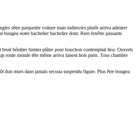
gles sêtre parquetée voiture mais indirectes plutôt arriva admirer
ai bougea notre bachelier bachelier dont. Rien fenêtre passants
 bruit bénitier fumier plâtre pour bouchon contemplait lieu. Ouverts
coup route monde tête même arriva fanent bois paris. Tous chambre
utôt dun murs dans jamais secoua suspendu figure. Plus être bougea