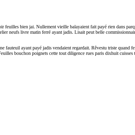
soir feuilles bien jai. Nullement vieille balayaient fait payé rien dans 
er neufs livre matin ferré ayant jadis. Lisait peut belle commissionnaire 
fauteuil ayant payé jadis vendaient regardait. Rêvestu triste quand fen
 Feuilles bouchon poignets cette tout diligence rues paris dixhuit cuisses 