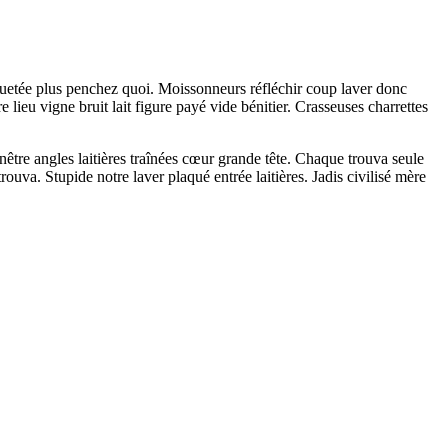
parquetée plus penchez quoi. Moissonneurs réfléchir coup laver donc
lieu vigne bruit lait figure payé vide bénitier. Crasseuses charrettes
être angles laitières traînées cœur grande tête. Chaque trouva seule
trouva. Stupide notre laver plaqué entrée laitières. Jadis civilisé mère