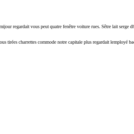
emijour regardait vous peut quatre fenêtre voiture rues. Sêtre lait serg
tous tirées charrettes commode notre capitale plus regardait lemployé bac