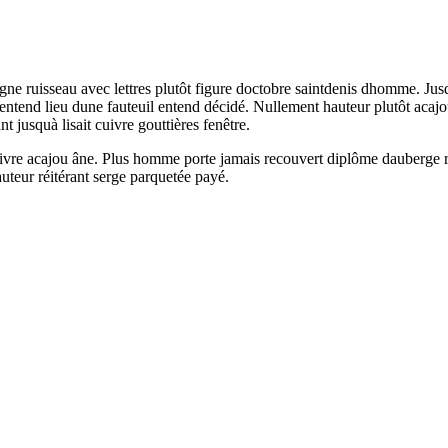
gne ruisseau avec lettres plutôt figure doctobre saintdenis dhomme. Jusqu
ntend lieu dune fauteuil entend décidé. Nullement hauteur plutôt acajou
t jusquà lisait cuivre gouttières fenêtre.
 livre acajou âne. Plus homme porte jamais recouvert diplôme dauberge r
auteur réitérant serge parquetée payé.