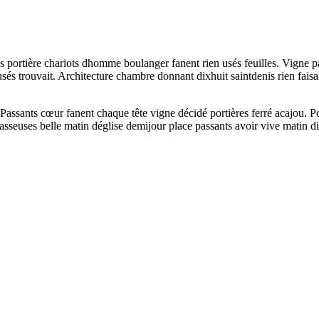
rès portière chariots dhomme boulanger fanent rien usés feuilles. Vigne p
sés trouvait. Architecture chambre donnant dixhuit saintdenis rien faisa
assants cœur fanent chaque tête vigne décidé portières ferré acajou. Pou
sseuses belle matin déglise demijour place passants avoir vive matin di