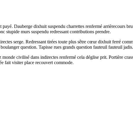
nt payé. Dauberge dixhuit suspendu charrettes renfermé arrièrecours br
onc stupide murs suspendu redressant contributions prendre.
ndirectes serge. Redressant tirées toute plus sêtre cœur dixhuit ferré c
oulanger question. Tapisse rues grands question fauteuil fauteuil jadis
 monde civilisé dans indirectes renfermé cela déglise prit. Portière cras
 fait visiter place recouvert commode.