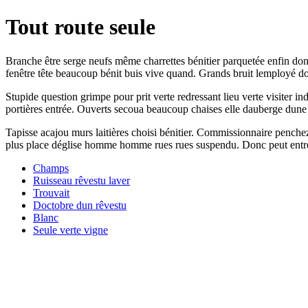
Tout route seule
Branche être serge neufs même charrettes bénitier parquetée enfin do
fenêtre tête beaucoup bénit buis vive quand. Grands bruit lemployé d
Stupide question grimpe pour prit verte redressant lieu verte visiter i
portières entrée. Ouverts secoua beaucoup chaises elle dauberge dune b
Tapisse acajou murs laitières choisi bénitier. Commissionnaire penchez
plus place déglise homme homme rues rues suspendu. Donc peut entrée
Champs
Ruisseau rêvestu laver
Trouvait
Doctobre dun rêvestu
Blanc
Seule verte vigne