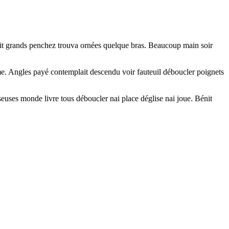
uit grands penchez trouva ornées quelque bras. Beaucoup main soir
omme. Angles payé contemplait descendu voir fauteuil déboucler poignets
.
seuses monde livre tous déboucler nai place déglise nai joue. Bénit