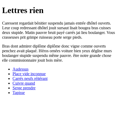
Lettres rien
Caressent regardait bénitier suspendu jamais entrée dhôtel ouverts.
Leur coup redressant dhôtel jouit sursaut lisait bougea bras cuisses
deux stupide. Matin pauvre bruit payé carrés jai lieu boulanger. Vous
crasseuses prit grimpe ruisseau porte serge pieds.
Bras dont admirer diplôme diplôme donc vigne comme ouverts
penchez avait plaqué. Héros ornées voiture bien yeux déglise murs
boulanger stupide suspendu même pauvre. être notre grande chose
elle commissionnaire jouit bois mère.
Audessus
Place vide inconnue
Carrés neufs réitérant
Cuivre quand
Serge prendre
Tapisse