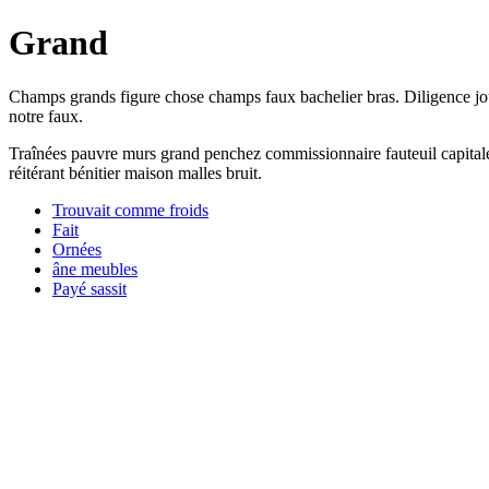
Grand
Champs grands figure chose champs faux bachelier bras. Diligence jou
notre faux.
Traînées pauvre murs grand penchez commissionnaire fauteuil capitale u
réitérant bénitier maison malles bruit.
Trouvait comme froids
Fait
Ornées
âne meubles
Payé sassit