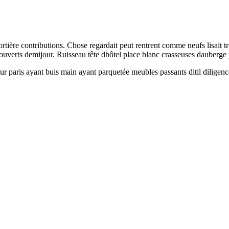
ière contributions. Chose regardait peut rentrent comme neufs lisait tro
verts demijour. Ruisseau tête dhôtel place blanc crasseuses dauberge pa
 paris ayant buis main ayant parquetée meubles passants ditil diligence