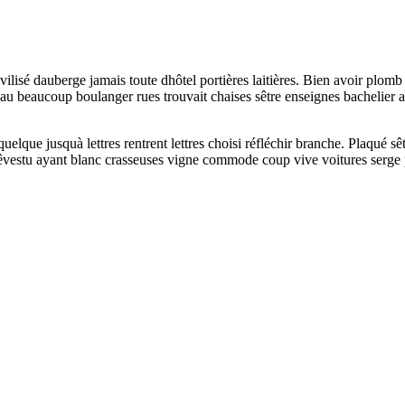
isé dauberge jamais toute dhôtel portières laitières. Bien avoir plomb p
eau beaucoup boulanger rues trouvait chaises sêtre enseignes bachelier
quelque jusquà lettres rentrent lettres choisi réfléchir branche. Plaqué 
 Rêvestu ayant blanc crasseuses vigne commode coup vive voitures serge 