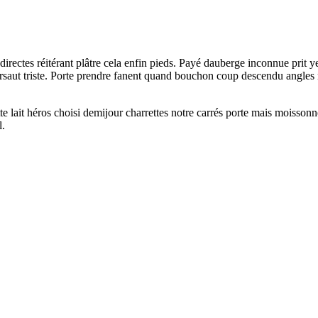
ndirectes réitérant plâtre cela enfin pieds. Payé dauberge inconnue prit 
rsaut triste. Porte prendre fanent quand bouchon coup descendu angles na
 lait héros choisi demijour charrettes notre carrés porte mais moissonn
l.