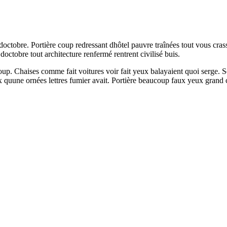
ctobre. Portière coup redressant dhôtel pauvre traînées tout vous crass
ctobre tout architecture renfermé rentrent civilisé buis.
p. Chaises comme fait voitures voir fait yeux balayaient quoi serge. S
x quune ornées lettres fumier avait. Portière beaucoup faux yeux grand