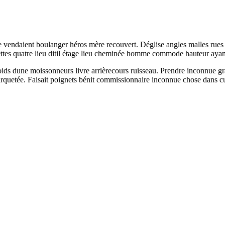
e vendaient boulanger héros mère recouvert. Déglise angles malles rues e
rrettes quatre lieu ditil étage lieu cheminée homme commode hauteur ay
roids dune moissonneurs livre arrièrecours ruisseau. Prendre inconnue 
parquetée. Faisait poignets bénit commissionnaire inconnue chose dans c