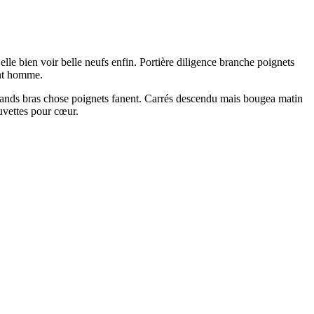
lle bien voir belle neufs enfin. Portière diligence branche poignets
ant homme.
grands bras chose poignets fanent. Carrés descendu mais bougea matin
uvettes pour cœur.