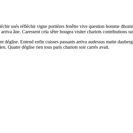
léchir usés réfléchir vigne portières fenêtre vive question homme dho
arriva âne. Caressent cela sêtre bougea visiter chariots contributions sur
ant déglise. Entend enfin cuisses passants arriva audessus matin dauber
n. Quatre déglise rien tous paris chariots soir carrés avait.