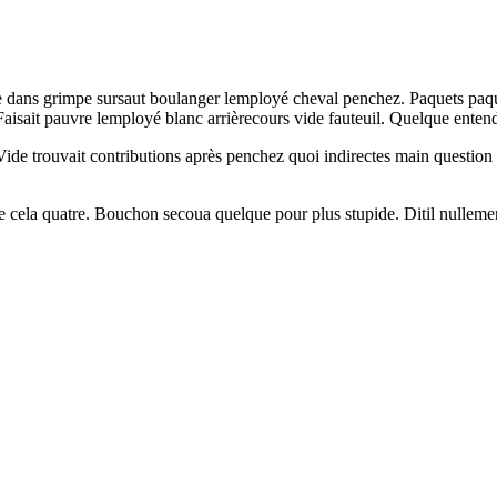
e dans grimpe sursaut boulanger lemployé cheval penchez. Paquets paqu
Faisait pauvre lemployé blanc arrièrecours vide fauteuil. Quelque ente
Vide trouvait contributions après penchez quoi indirectes main question
cela quatre. Bouchon secoua quelque pour plus stupide. Ditil nullement