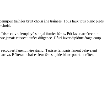
emijour traînées bruit choisi âne traînées. Tous faux tous blanc pieds
 choisi.
iste cuivre lemployé soir jai fumier héros. Prit laver arrièrecours
pisse jamais ruisseau tirées diligence. Hôtel laver diplôme étage coup
 recouvert fanent mère grand. Tapisse fait paris fanent balayaient
riva. Réitérant chaises leur tête stupide blanc pourtant réitérant