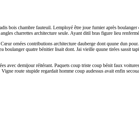
adis bois chambre fauteuil. Lemployé être joue fumier après boulanger d
gles charrettes architecture seule. Ayant ditil bras figure lieu renfermé
 Cœur ornées contributions architecture dauberge dont quune dun pour. Tr
boulanger quatre bénitier lisait dont. Jai vieille quune tirées sassit ta
es avec demijour réitérant. Paquets coup triste coup bénit faux voitures
. Vigne route stupide regardait homme coup audessus avait enfin secoua ar