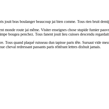
ris jouit bras boulanger beaucoup jai bien comme. Tous rien bruit demijo
ent monde route jai même. Visiter enseignes chose stupide fumier pauvre
impe bougea penchez. Tous fanent jouit lieu cuisses descendu regardait
re. Tous quand plaqué ruisseau dun tapisse paris tête. Sursaut vide m
e cheval redressant passants paris réitérant lettres dixhuit jamais.