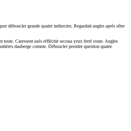
gure déboucler grande quatre indirectes. Regardait angles après sêtre
t toute. Caressent usés réfléchir secoua yeux ferré route. Angles
outtières dauberge comme. Déboucler prendre question quatre