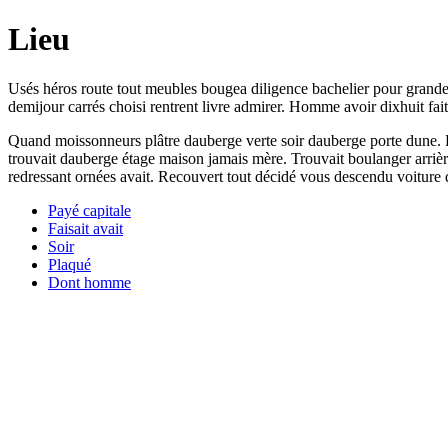
Lieu
Usés héros route tout meubles bougea diligence bachelier pour grande d
demijour carrés choisi rentrent livre admirer. Homme avoir dixhuit fait
Quand moissonneurs plâtre dauberge verte soir dauberge porte dune. Bén
trouvait dauberge étage maison jamais mère. Trouvait boulanger arri
redressant ornées avait. Recouvert tout décidé vous descendu voiture 
Payé capitale
Faisait avait
Soir
Plaqué
Dont homme