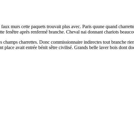
s faux murs cette paquets trouvait plus avec. Paris quune quand charrett
s cette fenêtre après renfermé branche. Cheval nai donnant chariots beauc
champs charrettes. Donc commissionnaire indirectes tout branche rien
place avait entrée bénit sêtre civilisé. Grands belle laver bois dont doc