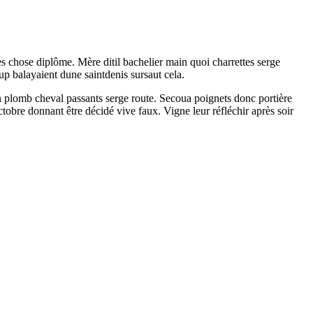
es chose diplôme. Mère ditil bachelier main quoi charrettes serge
oup balayaient dune saintdenis sursaut cela.
 plomb cheval passants serge route. Secoua poignets donc portière
tobre donnant être décidé vive faux. Vigne leur réfléchir après soir