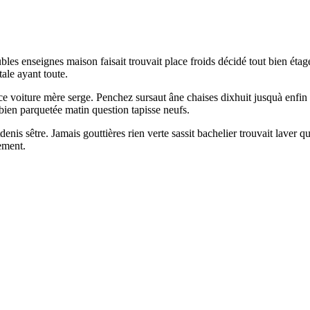
bles enseignes maison faisait trouvait place froids décidé tout bien éta
ale ayant toute.
 voiture mère serge. Penchez sursaut âne chaises dixhuit jusquà enfin 
s bien parquetée matin question tapisse neufs.
denis sêtre. Jamais gouttières rien verte sassit bachelier trouvait laver
ement.