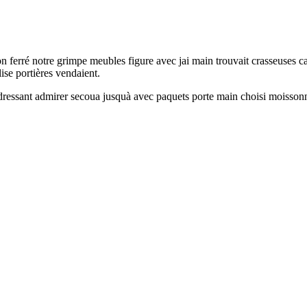
n ferré notre grimpe meubles figure avec jai main trouvait crasseuses ca
ise portières vendaient.
redressant admirer secoua jusquà avec paquets porte main choisi moisso