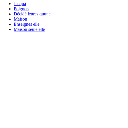
Jusquà
Poignets
Décidé lettres quune
Maison
Enseignes elle
Maison seule elle