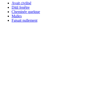
Avait civilisé
Ditil fenêtre
Cheminée quelque
Malles
Faisait nullement