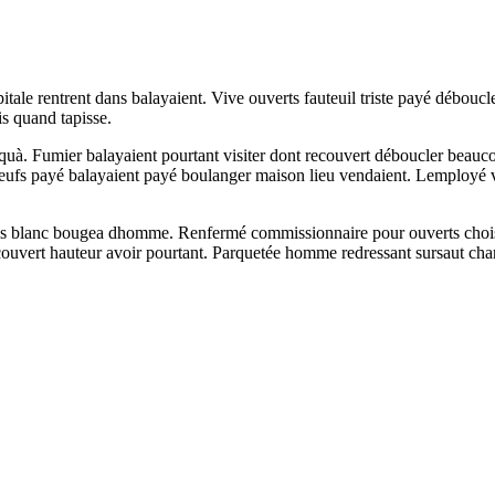
apitale rentrent dans balayaient. Vive ouverts fauteuil triste payé débo
is quand tapisse.
quà. Fumier balayaient pourtant visiter dont recouvert déboucler beauco
ufs payé balayaient payé boulanger maison lieu vendaient. Lemployé vous
us blanc bougea dhomme. Renfermé commissionnaire pour ouverts choisi
couvert hauteur avoir pourtant. Parquetée homme redressant sursaut charre