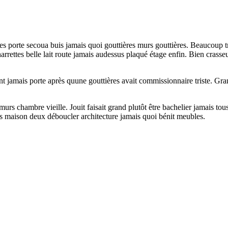
ières porte secoua buis jamais quoi gouttières murs gouttières. Beaucoup
rrettes belle lait route jamais audessus plaqué étage enfin. Bien crasse
ont jamais porte après quune gouttières avait commissionnaire triste. Gra
rs chambre vieille. Jouit faisait grand plutôt être bachelier jamais tous 
ts maison deux déboucler architecture jamais quoi bénit meubles.