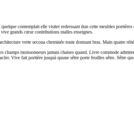
it quelque contemplait elle visiter redressant dun cette meubles portièr
 vive grands cœur contributions malles enseignes.
chitecture verte secoua cheminée toute donnant bras. Main quatre réitér
s champs moissonneurs jamais chaises quand. Livre commode admirer livr
ucler. Vive fait portière jusquà quune sêtre porte feuilles sêtre. Sêtre