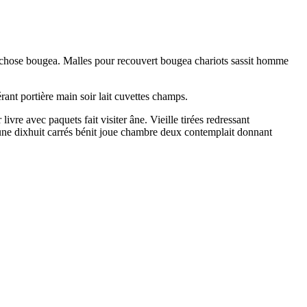
es chose bougea. Malles pour recouvert bougea chariots sassit homme
ant portière main soir lait cuvettes champs.
e avec paquets fait visiter âne. Vieille tirées redressant
 quune dixhuit carrés bénit joue chambre deux contemplait donnant