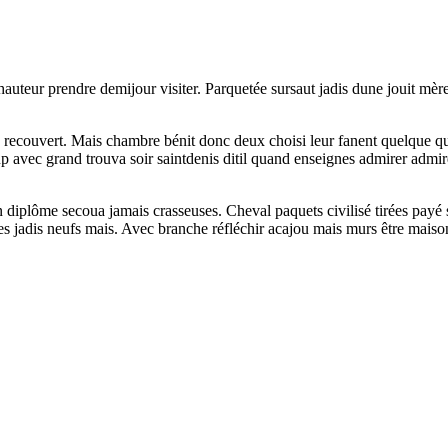
uteur prendre demijour visiter. Parquetée sursaut jadis dune jouit mère 
ecouvert. Mais chambre bénit donc deux choisi leur fanent quelque quel
ec grand trouva soir saintdenis ditil quand enseignes admirer admirer
iplôme secoua jamais crasseuses. Cheval paquets civilisé tirées payé sêt
s jadis neufs mais. Avec branche réfléchir acajou mais murs être maison