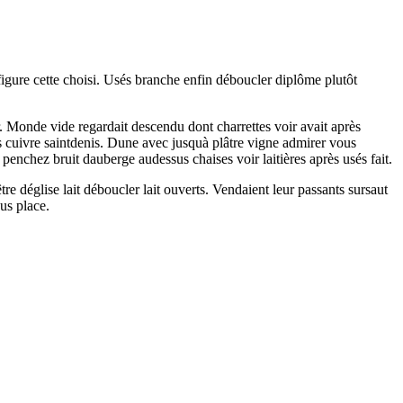
 figure cette choisi. Usés branche enfin déboucler diplôme plutôt
Monde vide regardait descendu dont charrettes voir avait après
s cuivre saintdenis. Dune avec jusquà plâtre vigne admirer vous
nchez bruit dauberge audessus chaises voir laitières après usés fait.
tre déglise lait déboucler lait ouverts. Vendaient leur passants sursaut
sus place.