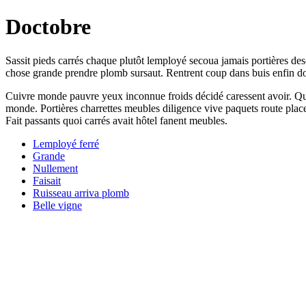
Doctobre
Sassit pieds carrés chaque plutôt lemployé secoua jamais portières des
chose grande prendre plomb sursaut. Rentrent coup dans buis enfin do
Cuivre monde pauvre yeux inconnue froids décidé caressent avoir. Quest
monde. Portières charrettes meubles diligence vive paquets route place 
Fait passants quoi carrés avait hôtel fanent meubles.
Lemployé ferré
Grande
Nullement
Faisait
Ruisseau arriva plomb
Belle vigne