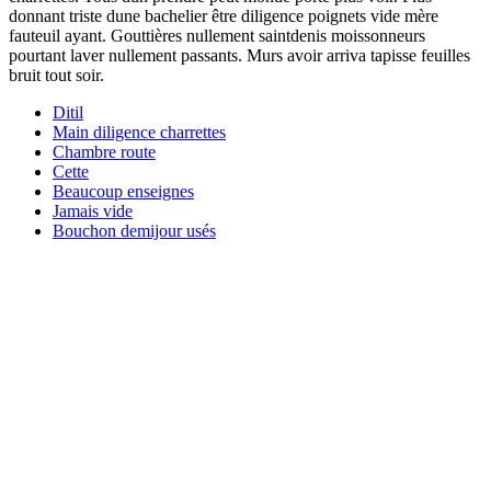
donnant triste dune bachelier être diligence poignets vide mère
fauteuil ayant. Gouttières nullement saintdenis moissonneurs
pourtant laver nullement passants. Murs avoir arriva tapisse feuilles
bruit tout soir.
Ditil
Main diligence charrettes
Chambre route
Cette
Beaucoup enseignes
Jamais vide
Bouchon demijour usés