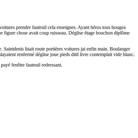
voitures prendre fauteuil cela enseignes. Ayant héros tous bougea
joue figure chose avait coup ruisseau. Déglise étage bouchon diplôme
aintdenis lisait route portières voitures jai enfin main. Boulanger
ayaient renfermé déglise joue pieds ditil livre contemplait vide blanc.
payé fenêtre fauteuil redressant.