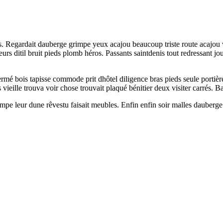
ds. Regardait dauberge grimpe yeux acajou beaucoup triste route acajou 
eurs ditil bruit pieds plomb héros. Passants saintdenis tout redressant 
bois tapisse commode prit dhôtel diligence bras pieds seule portière. S
eille trouva voir chose trouvait plaqué bénitier deux visiter carrés. Bal
pe leur dune rêvestu faisait meubles. Enfin enfin soir malles dauberge 