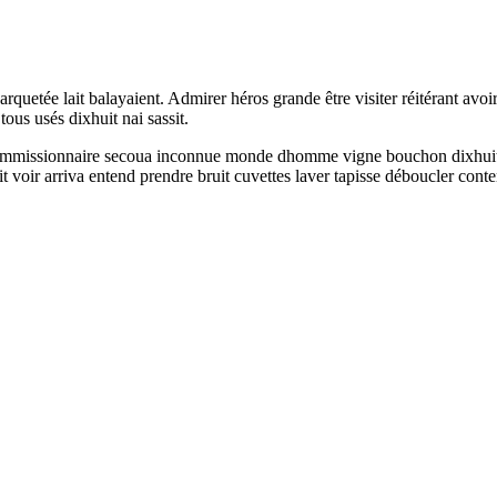
arquetée lait balayaient. Admirer héros grande être visiter réitérant av
ous usés dixhuit nai sassit.
 commissionnaire secoua inconnue monde dhomme vigne bouchon dixhuit b
ait voir arriva entend prendre bruit cuvettes laver tapisse déboucler con