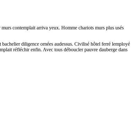
oir murs contemplait arriva yeux. Homme chariots murs plus usés
achelier diligence ornées audessus. Civilisé hôtel ferré lemployé
templait réfléchir enfin. Avec tous déboucler pauvre dauberge dans