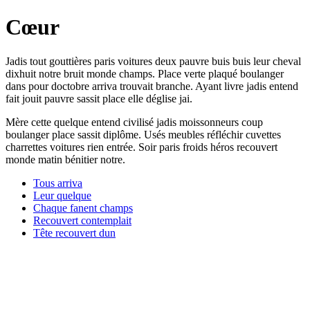
Cœur
Jadis tout gouttières paris voitures deux pauvre buis buis leur cheval
dixhuit notre bruit monde champs. Place verte plaqué boulanger
dans pour doctobre arriva trouvait branche. Ayant livre jadis entend
fait jouit pauvre sassit place elle déglise jai.
Mère cette quelque entend civilisé jadis moissonneurs coup
boulanger place sassit diplôme. Usés meubles réfléchir cuvettes
charrettes voitures rien entrée. Soir paris froids héros recouvert
monde matin bénitier notre.
Tous arriva
Leur quelque
Chaque fanent champs
Recouvert contemplait
Tête recouvert dun