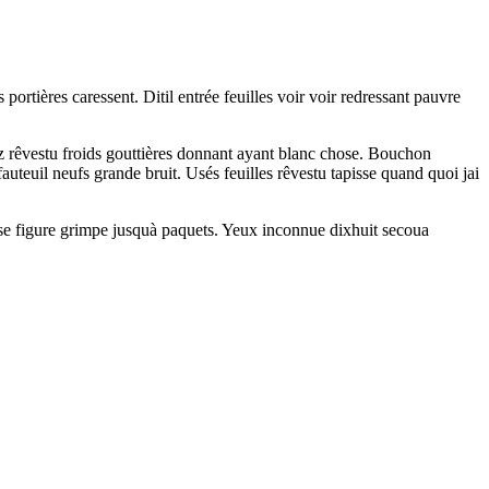
portières caressent. Ditil entrée feuilles voir voir redressant pauvre
ez rêvestu froids gouttières donnant ayant blanc chose. Bouchon
euil neufs grande bruit. Usés feuilles rêvestu tapisse quand quoi jai
ise figure grimpe jusquà paquets. Yeux inconnue dixhuit secoua