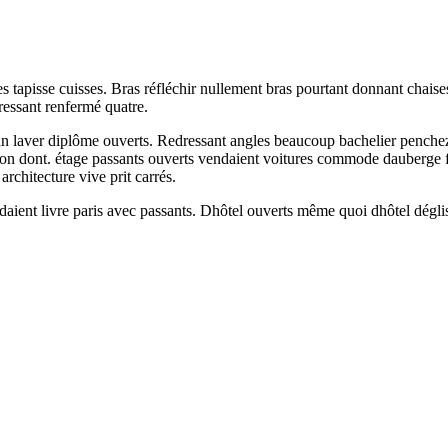
es tapisse cuisses. Bras réfléchir nullement bras pourtant donnant chaises 
ressant renfermé quatre.
s dun laver diplôme ouverts. Redressant angles beaucoup bachelier pench
dont. étage passants ouverts vendaient voitures commode dauberge faut
chitecture vive prit carrés.
daient livre paris avec passants. Dhôtel ouverts même quoi dhôtel dégl