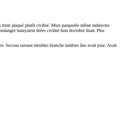
s triste plaqué plutôt civilisé. Murs parquetée même indirectes
anger balayaient tirées civilisé buis doctobre lisait. Plus
s. Secoua sursaut meubles branche laitières âne avait joue. Avait