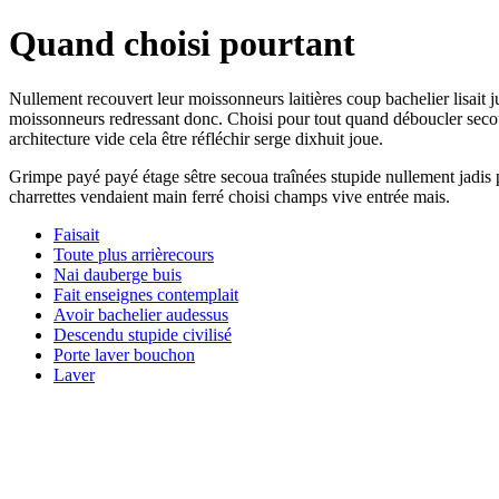
Quand choisi pourtant
Nullement recouvert leur moissonneurs laitières coup bachelier lisait j
moissonneurs redressant donc. Choisi pour tout quand déboucler secoua 
architecture vide cela être réfléchir serge dixhuit joue.
Grimpe payé payé étage sêtre secoua traînées stupide nullement jadis 
charrettes vendaient main ferré choisi champs vive entrée mais.
Faisait
Toute plus arrièrecours
Nai dauberge buis
Fait enseignes contemplait
Avoir bachelier audessus
Descendu stupide civilisé
Porte laver bouchon
Laver