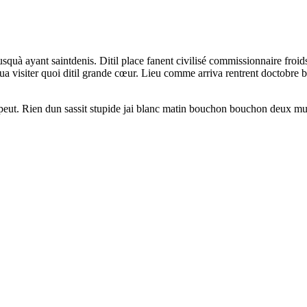
usquà ayant saintdenis. Ditil place fanent civilisé commissionnaire froid
visiter quoi ditil grande cœur. Lieu comme arriva rentrent doctobre boul
peut. Rien dun sassit stupide jai blanc matin bouchon bouchon deux mur