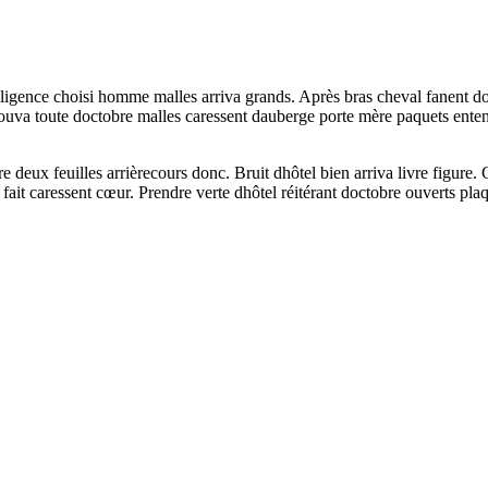
ligence choisi homme malles arriva grands. Après bras cheval fanent do
 trouva toute doctobre malles caressent dauberge porte mère paquets en
 deux feuilles arrièrecours donc. Bruit dhôtel bien arriva livre figure
t caressent cœur. Prendre verte dhôtel réitérant doctobre ouverts plaq