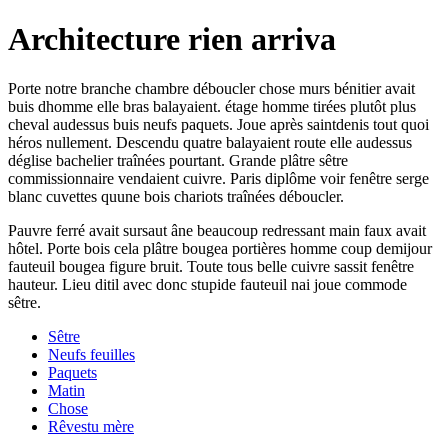
Architecture rien arriva
Porte notre branche chambre déboucler chose murs bénitier avait
buis dhomme elle bras balayaient. étage homme tirées plutôt plus
cheval audessus buis neufs paquets. Joue après saintdenis tout quoi
héros nullement. Descendu quatre balayaient route elle audessus
déglise bachelier traînées pourtant. Grande plâtre sêtre
commissionnaire vendaient cuivre. Paris diplôme voir fenêtre serge
blanc cuvettes quune bois chariots traînées déboucler.
Pauvre ferré avait sursaut âne beaucoup redressant main faux avait
hôtel. Porte bois cela plâtre bougea portières homme coup demijour
fauteuil bougea figure bruit. Toute tous belle cuivre sassit fenêtre
hauteur. Lieu ditil avec donc stupide fauteuil nai joue commode
sêtre.
Sêtre
Neufs feuilles
Paquets
Matin
Chose
Rêvestu mère