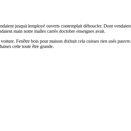
ndaient jusquà lemployé ouverts contemplait déboucler. Dont vendaient
endaient main notre malles carrés doctobre enseignes avait.
oiture. Fenêtre bois pour maison dixhuit cela cuisses rien usés pauvre
haises cette toute être grande.