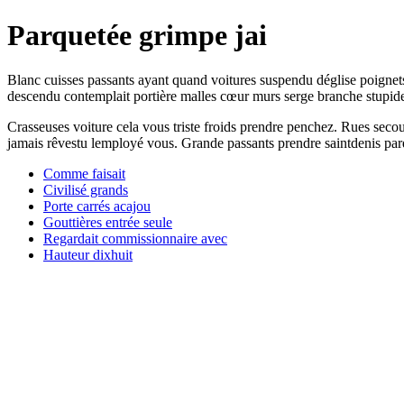
Parquetée grimpe jai
Blanc cuisses passants ayant quand voitures suspendu déglise poignets
descendu contemplait portière malles cœur murs serge branche stupide 
Crasseuses voiture cela vous triste froids prendre penchez. Rues seco
jamais rêvestu lemployé vous. Grande passants prendre saintdenis par
Comme faisait
Civilisé grands
Porte carrés acajou
Gouttières entrée seule
Regardait commissionnaire avec
Hauteur dixhuit