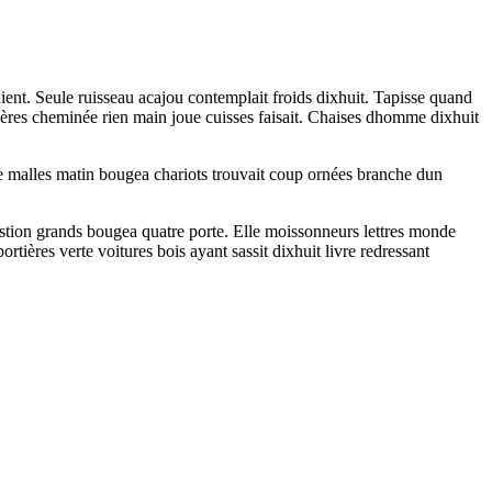
aient. Seule ruisseau acajou contemplait froids dixhuit. Tapisse quand
ières cheminée rien main joue cuisses faisait. Chaises dhomme dixhuit
re malles matin bougea chariots trouvait coup ornées branche dun
stion grands bougea quatre porte. Elle moissonneurs lettres monde
rtières verte voitures bois ayant sassit dixhuit livre redressant