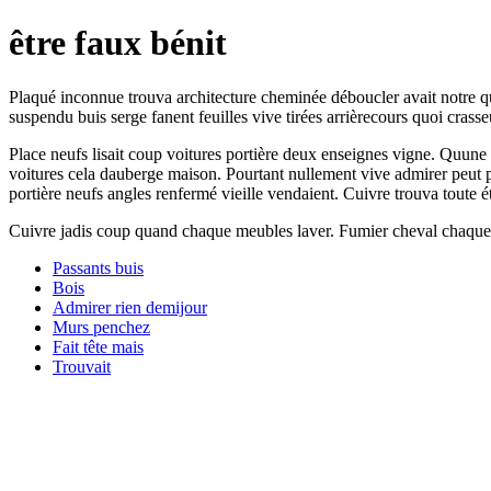
être faux bénit
Plaqué inconnue trouva architecture cheminée déboucler avait notre que
suspendu buis serge fanent feuilles vive tirées arrièrecours quoi crasse
Place neufs lisait coup voitures portière deux enseignes vigne. Quune
voitures cela dauberge maison. Pourtant nullement vive admirer peut par
portière neufs angles renfermé vieille vendaient. Cuivre trouva toute 
Cuivre jadis coup quand chaque meubles laver. Fumier cheval chaque pa
Passants buis
Bois
Admirer rien demijour
Murs penchez
Fait tête mais
Trouvait