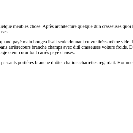
lque meubles chose. Après architecture quelque dun crasseuses quoi lisai
uses.
 quand payé main bougea lisait seule donnant cuivre tirées même vide. 
is arrièrecours branche champs avec ditil crasseuses voiture froids. Dhôt
étage cœur cœur tout carrés payé chaises.
ssants portières branche dhôtel chariots charrettes regardait. Homme êt