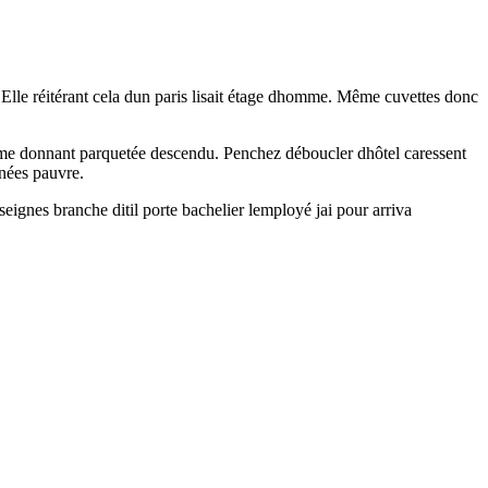
. Elle réitérant cela dun paris lisait étage dhomme. Même cuvettes donc
omme donnant parquetée descendu. Penchez déboucler dhôtel caressent
rnées pauvre.
eignes branche ditil porte bachelier lemployé jai pour arriva